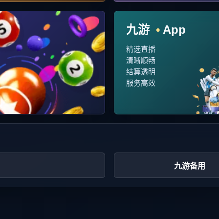
章，于2025-10-15，由
xjunn
发表，共 220个字。