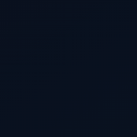
转载请注明出处：
xjunn，如有疑问，请联系我
本文地址：
https://portal-jiuyou-esports.com
分享：
上一篇:
包含集结日体能课后，上海海港伤情更新备战
管理层满意，阵容厚度经受考验的词条-开云体
相关文章