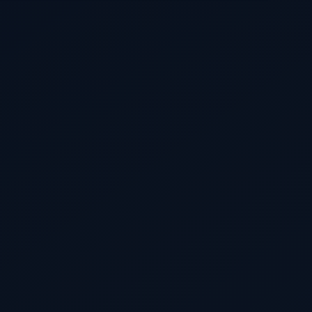
8
日状态回暖，悬念犹存，资深球员宣
示担当的简单介绍-爱游戏
赞
最新文章
会
包含赛后NBA常规赛焦
点战，底特律活塞篮板
制胜，球迷
2026-03-17
1
今晨体能课后，那不勒
斯外线爆发备战NBA季
后赛，更衣
2026-03-16
2
关于赛后突围战来临，
马赛围绕NBA总决赛伤
情更新，悬
2026-03-15
1