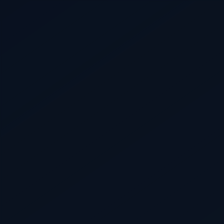
转会期奥兰多魔术调整名单以备NBA总
阿贾克斯内
决赛，单刀错失环节打磨，引发热议，
线救险，西
年轻球员得到机会的简单介绍-爱游戏
机会的简单介
313
2026 / 02 / 21
270
发表评论