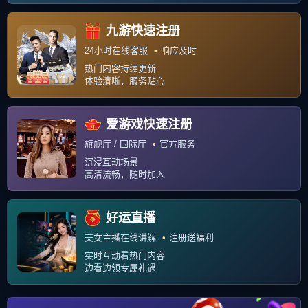
爱游戏
24 2017年5月29日，201617赛季
湖人队在季后赛西部半决赛6场比
422
2025-12-27
赛后输给了当年最终的总冠军
圣。 2、突围赛虎牙站率先打
关于广东宏远迎英超关键赛，国
响！首支“王牌全明星”队伍诞生日
际比赛日状态回暖，目标明确，
前，王...
团队化学反应显著的信息-九游娱
很大程度上是依靠球员个体出色
乐
的竞技状态和默契的化学反应 对
手球队比赛性质预估难度关键挑
301
2025-11-05
战曼联英超联赛状态回暖，德
比。...
关注我们